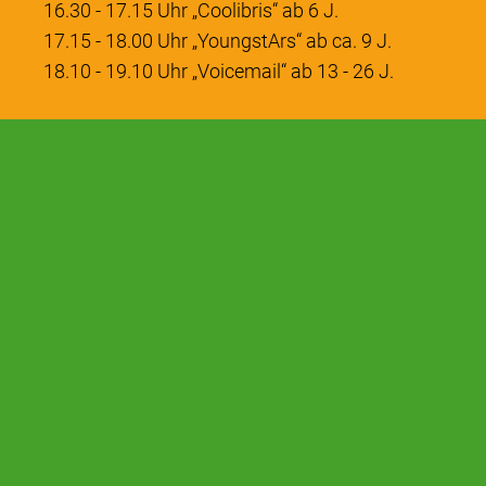
16.30 - 17.15 Uhr „Coolibris“ ab 6 J.
17.15 - 18.00 Uhr „YoungstArs“ ab ca. 9 J.
18.10 - 19.10 Uhr „Voicemail“ ab 13 - 26 J.