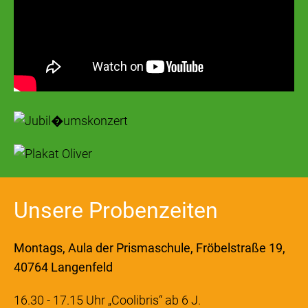
Unsere Probenzeiten
Montags, Aula der Prismaschule, Fröbelstraße 19,
40764 Langenfeld
16.30 - 17.15 Uhr „Coolibris“ ab 6 J.